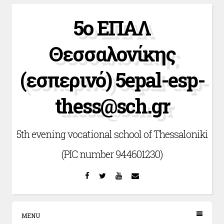
Skip
5ο ΕΠΑΛ
to
content
Θεσσαλονίκης
(εσπερινό) 5epal-esp-
thess@sch.gr
5th evening vocational school of Thessaloniki
(PIC number 944601230)
Facebook
Twitter
YouTube
Email
MENU