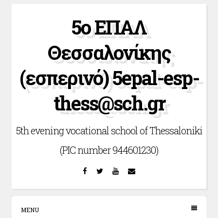
Skip
5ο ΕΠΑΛ
to
content
Θεσσαλονίκης
(εσπερινό) 5epal-esp-
thess@sch.gr
5th evening vocational school of Thessaloniki
(PIC number 944601230)
Facebook
Twitter
YouTube
Email
MENU