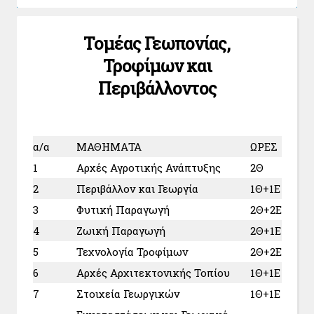
Τομέας Γεωπονίας,
Τροφίμων και
Περιβάλλοντος
α/α
ΜΑΘΗΜΑΤΑ
ΩΡΕΣ
1
Αρχές Αγροτικής Ανάπτυξης
2Θ
2
Περιβάλλον και Γεωργία
1Θ+1Ε
3
Φυτική Παραγωγή
2Θ+2Ε
4
Ζωική Παραγωγή
2Θ+1Ε
5
Τεχνολογία Τροφίμων
2Θ+2Ε
6
Αρχές Αρχιτεκτονικής Τοπίου
1Θ+1Ε
7
Στοιχεία Γεωργικών
1Θ+1Ε