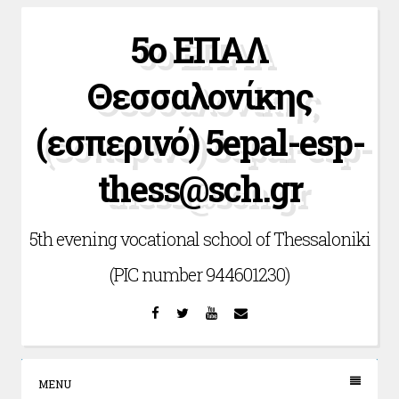
Skip
5ο ΕΠΑΛ
to
content
Θεσσαλονίκης
(εσπερινό) 5epal-esp-
thess@sch.gr
5th evening vocational school of Thessaloniki
(PIC number 944601230)
Facebook
Twitter
YouTube
Email
MENU