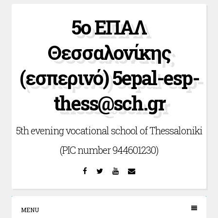
Skip
5ο ΕΠΑΛ
to
content
Θεσσαλονίκης
(εσπερινό) 5epal-esp-
thess@sch.gr
5th evening vocational school of Thessaloniki
(PIC number 944601230)
Facebook
Twitter
YouTube
Email
MENU