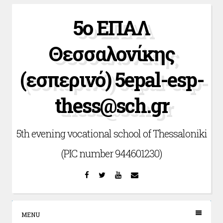
Skip
5ο ΕΠΑΛ
to
content
Θεσσαλονίκης
(εσπερινό) 5epal-esp-
thess@sch.gr
5th evening vocational school of Thessaloniki
(PIC number 944601230)
Facebook
Twitter
YouTube
Email
MENU