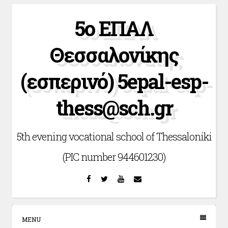
Skip
5ο ΕΠΑΛ
to
content
Θεσσαλονίκης
(εσπερινό) 5epal-esp-
thess@sch.gr
5th evening vocational school of Thessaloniki
(PIC number 944601230)
Facebook
Twitter
YouTube
Email
MENU