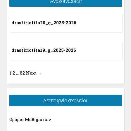
Ανακοινώσεις
drastiriotita20_g_2025-2026
drastiriotita19_g_2025-2026
1
2
…
82
Next →
Λειτουργία σχολείου
Ωράριο Μαθημάτων