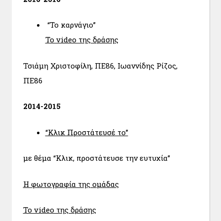
“Το καρνάγιο”
Το video της δράσης
Τσιάμη Χριστοφίλη, ΠΕ86, Ιωαννίδης Ρίζος,
ΠΕ86
2014-2015
“Κλικ Προστάτευσέ το”
με θέμα “Κλικ, προστάτευσε την ευτυχία”
Η φωτογραφία της ομάδας
Το video της δράσης