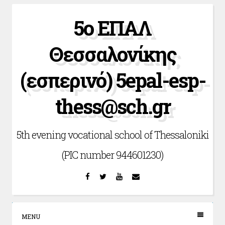
Skip
5ο ΕΠΑΛ
to
content
Θεσσαλονίκης
(εσπερινό) 5epal-esp-
thess@sch.gr
5th evening vocational school of Thessaloniki
(PIC number 944601230)
Facebook
Twitter
YouTube
Email
MENU