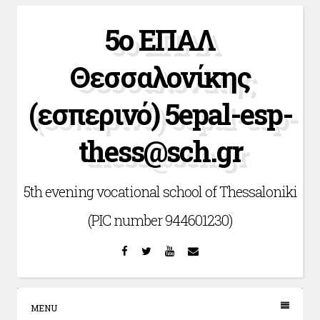
Skip
5ο ΕΠΑΛ
to
content
Θεσσαλονίκης
(εσπερινό) 5epal-esp-
thess@sch.gr
5th evening vocational school of Thessaloniki
(PIC number 944601230)
Facebook
Twitter
YouTube
Email
MENU