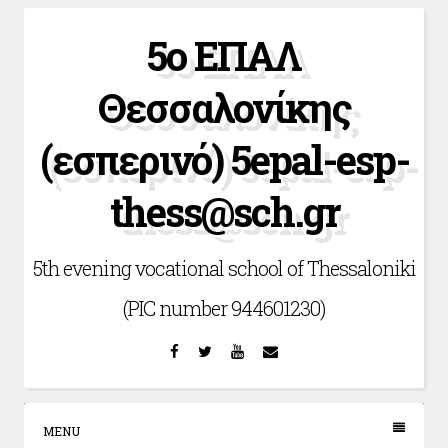
Skip
5ο ΕΠΑΛ
to
content
Θεσσαλονίκης
(εσπερινό) 5epal-esp-
thess@sch.gr
5th evening vocational school of Thessaloniki
(PIC number 944601230)
Facebook
Twitter
YouTube
Email
MENU