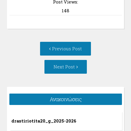
Post Views:
148
Post
Previous
Previous Post
navigation
post:
Next
Next Post
Post:
Ανακοινώσεις
drastiriotita20_g_2025-2026