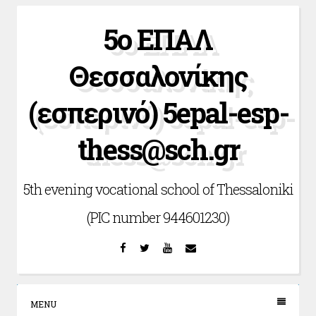
Skip
5ο ΕΠΑΛ
to
content
Θεσσαλονίκης
(εσπερινό) 5epal-esp-
thess@sch.gr
5th evening vocational school of Thessaloniki
(PIC number 944601230)
Facebook
Twitter
YouTube
Email
MENU