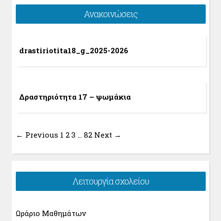
Ανακοινώσεις
drastiriotita18_g_2025-2026
Δραστηριότητα 17 – ψωμάκια
← Previous
1
2
3
…
82
Next →
Λειτουργία σχολείου
Ωράριο Μαθημάτων