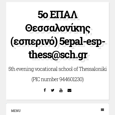
Skip
5ο ΕΠΑΛ
to
content
Θεσσαλονίκης
(εσπερινό) 5epal-esp-
thess@sch.gr
5th evening vocational school of Thessaloniki
(PIC number 944601230)
Facebook
Twitter
YouTube
Email
MENU