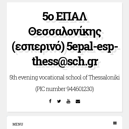
Skip
5ο ΕΠΑΛ
to
content
Θεσσαλονίκης
(εσπερινό) 5epal-esp-
thess@sch.gr
5th evening vocational school of Thessaloniki
(PIC number 944601230)
Facebook
Twitter
YouTube
Email
MENU