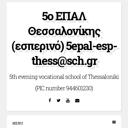
Skip
5ο ΕΠΑΛ
to
content
Θεσσαλονίκης
(εσπερινό) 5epal-esp-
thess@sch.gr
5th evening vocational school of Thessaloniki
(PIC number 944601230)
Facebook
Twitter
YouTube
Email
MENU