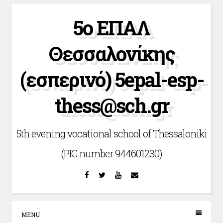
Skip
5ο ΕΠΑΛ
to
content
Θεσσαλονίκης
(εσπερινό) 5epal-esp-
thess@sch.gr
5th evening vocational school of Thessaloniki
(PIC number 944601230)
Facebook
Twitter
YouTube
Email
MENU