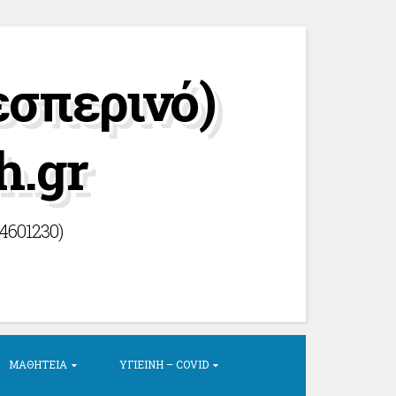
εσπερινό)
h.gr
44601230)
ΜΑΘΗΤΕΊΑ
ΥΓΙΕΙΝΉ – COVID