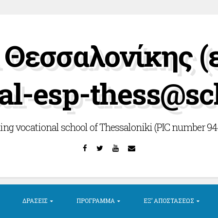
Θεσσαλονίκης (
al-esp-thess@sc
ing vocational school of Thessaloniki (PIC number 9
Facebook
Twitter
YouTube
Email
ΔΡΆΣΕΙΣ
ΠΡΌΓΡΑΜΜΑ
ΕΞ’ ΑΠΟΣΤΆΣΕΩΣ