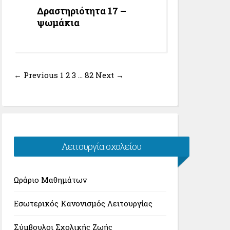
Δραστηριότητα 17 –
ψωμάκια
← Previous
1
2
3
…
82
Next →
Λειτουργία σχολείου
Ωράριο Μαθημάτων
Εσωτερικός Κανονισμός Λειτουργίας
Σύμβουλοι Σχολικής Ζωής