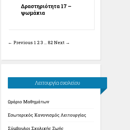
Δραστηριότητα 17 –
ψωμάκια
← Previous
1
2
3
…
82
Next →
Λειτουργία σχολείου
Ωράριο Μαθημάτων
Εσωτερικός Κανονισμός Λειτουργίας
Σύμβουλοι Σχολικής Ζωής