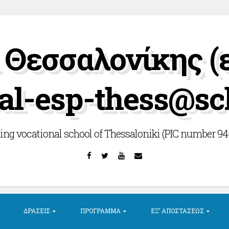
Θεσσαλονίκης (
al-esp-thess@sc
ing vocational school of Thessaloniki (PIC number 9
Facebook
Twitter
YouTube
Email
ΔΡΆΣΕΙΣ
ΠΡΌΓΡΑΜΜΑ
ΕΞ’ ΑΠΟΣΤΆΣΕΩΣ