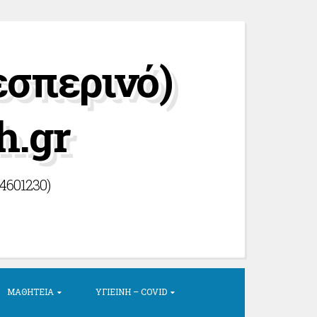
εσπερινό)
h.gr
44601230)
ΜΑΘΗΤΕΊΑ
ΥΓΙΕΙΝΉ – COVID