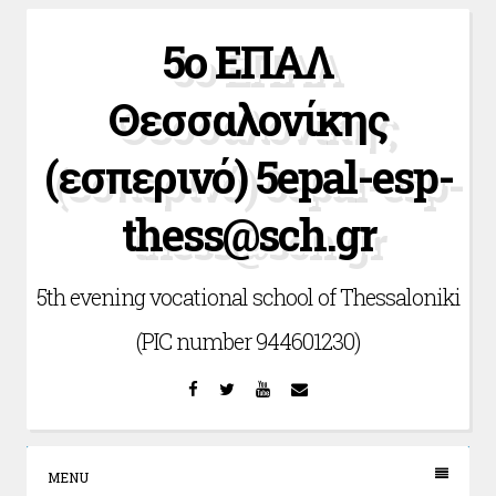
Skip
5ο ΕΠΑΛ
to
content
Θεσσαλονίκης
(εσπερινό) 5epal-esp-
thess@sch.gr
5th evening vocational school of Thessaloniki
(PIC number 944601230)
Facebook
Twitter
YouTube
Email
MENU