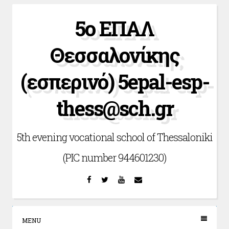
Skip
5ο ΕΠΑΛ
to
content
Θεσσαλονίκης
(εσπερινό) 5epal-esp-
thess@sch.gr
5th evening vocational school of Thessaloniki
(PIC number 944601230)
Facebook
Twitter
YouTube
Email
MENU