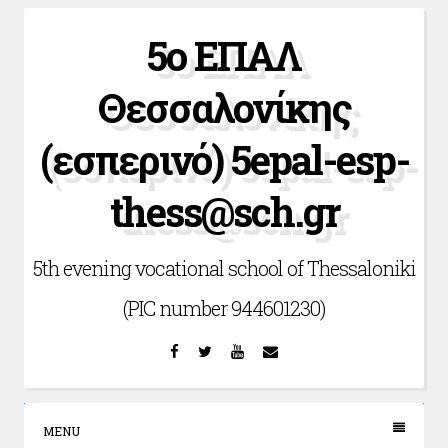
Skip
5ο ΕΠΑΛ
to
content
Θεσσαλονίκης
(εσπερινό) 5epal-esp-
thess@sch.gr
5th evening vocational school of Thessaloniki
(PIC number 944601230)
Facebook
Twitter
YouTube
Email
MENU