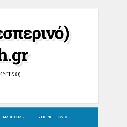
εσπερινό)
h.gr
44601230)
ΜΑΘΗΤΕΊΑ
ΥΓΙΕΙΝΉ – COVID