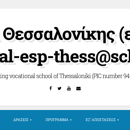
Θεσσαλονίκης (
al-esp-thess@sc
ing vocational school of Thessaloniki (PIC number 9
Facebook
Twitter
YouTube
Email
ΔΡΆΣΕΙΣ
ΠΡΌΓΡΑΜΜΑ
ΕΞ’ ΑΠΟΣΤΆΣΕΩΣ