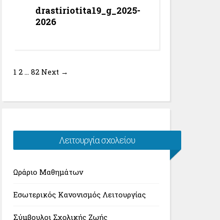
drastiriotita19_g_2025-
2026
1
2
…
82
Next →
Λειτουργία σχολείου
Ωράριο Μαθημάτων
Εσωτερικός Κανονισμός Λειτουργίας
Σύμβουλοι Σχολικής Ζωής